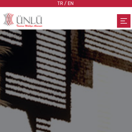
TR
/
EN
ANA SAYFA
HAKKIMIZDA
ÜRÜNLERİMİZ
ONLİNE KATALOG
İLETİŞİM