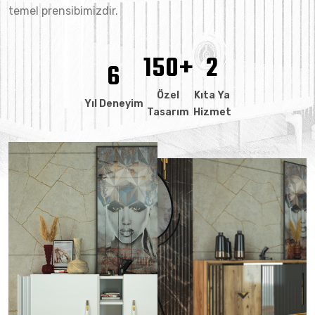
temel prensibimizdir.
205
+
3
8
Özel
Kıta Ya
Yıl Deneyim
Tasarım
Hizmet