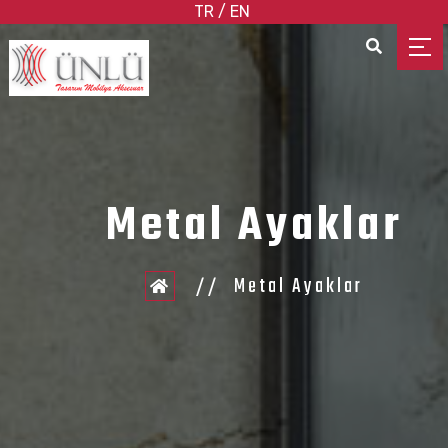
TR
/
EN
ANA SAYFA
HAKKIMIZDA
ÜRÜNLERİMİZ
ONLİNE KATALOG
İLETİŞİM
Metal Ayaklar
Metal Ayaklar